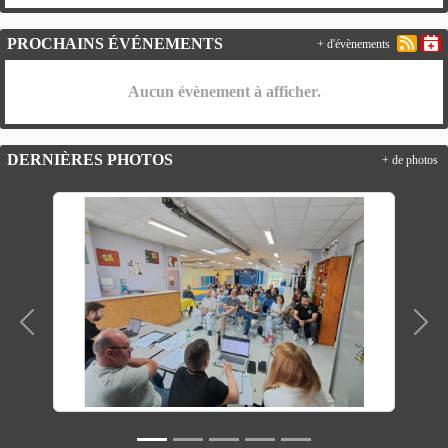
PROCHAINS ÉVÉNEMENTS
+ d'évènements
Aucun évènement à afficher.
DERNIÈRES PHOTOS
+ de photos
Précedent
Suiv