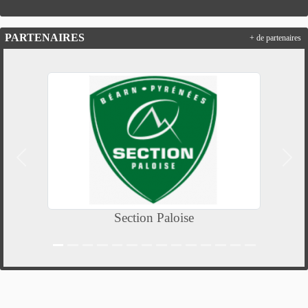
PARTENAIRES
+ de partenaires
Précedent
Suiv
Section Paloise