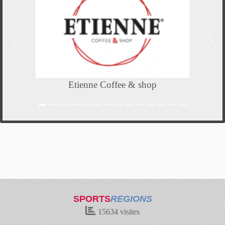
Précedent
Suiv
Etienne Coffee & shop
SPORTS
REGIONS
15634
visites