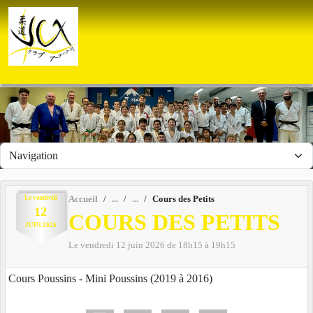
Panneau de gestion des cookies
Le
vendredi
Accueil
Cours des Petits
12
COURS DES PETITS
JUIN
2026
Le
vendredi
12
juin
2026
de 18h15 à 19h15
Cours Poussins - Mini Poussins (2019 à 2016)