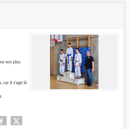
our nos plus
car il s'agit là
t.