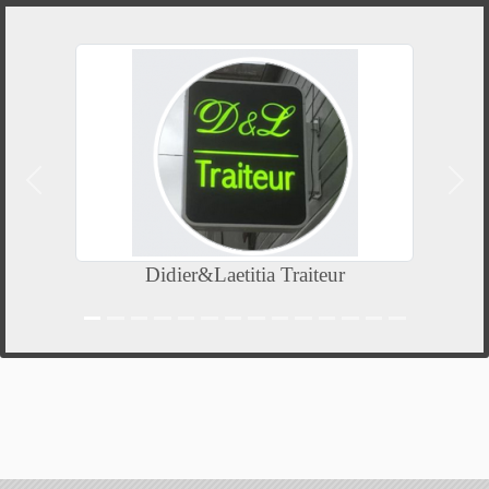
Précedent
Suiv
Didier&Laetitia Traiteur