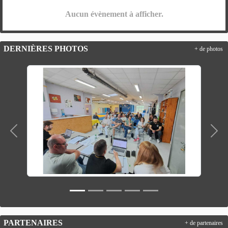
Aucun évènement à afficher.
DERNIÈRES PHOTOS
+ de photos
Précedent
Suiv
PARTENAIRES
+ de partenaires