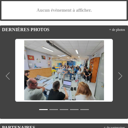
Aucun évènement à afficher.
DERNIÈRES PHOTOS
+ de photos
Précedent
Suiv
PARTENAIRES
+ de partenaires