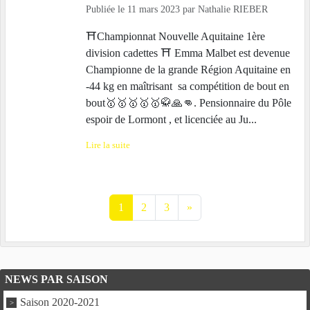
Publiée le
11 mars 2023
par
Nathalie RIEBER
⛩️Championnat Nouvelle Aquitaine 1ère
division cadettes ⛩️ Emma Malbet est devenue
Championne de la grande Région Aquitaine en
-44 kg en maîtrisant sa compétition de bout en
bout🥇🥇🥇🥇🥇🥋🙏👊. Pensionnaire du Pôle
espoir de Lormont , et licenciée au Ju...
Lire la suite
1
2
3
»
NEWS PAR SAISON
Saison 2020-2021