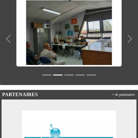
Précedent
Suiv
PARTENAIRES
+ de partenaires