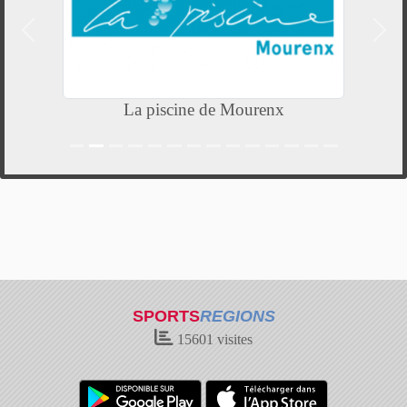
Précedent
Suiv
La piscine de Mourenx
SPORTS
REGIONS
15601
visites