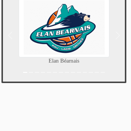
Précedent
Suivan
Elan Béarnais